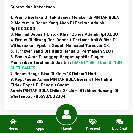
Syarat dan Ketentuan :
1. Promo Berlaku Untuk Semua Member Di PINTAR BOLA
2. Maksimun Bonus Yang Akan Di Berikan Adalah
Rp1.000.000
3. Minimal Deposit Untuk Klaim Bonus Adalah Rp10.000
4. Bonus Di Hitung Dari Deposit Pertama Kali & Bisa Di
Withdrawkan Apabila Sudah Mencapai Turnover 5X.
5. Turnover Yang Di Hitung Hanya Di Permainan SLOT
6. Bonus Akan Di Anggap Hangus Apabila Player
Memainkan Taruhan Di Dua Sisi
(SAFETY BET) Dan Di NON
SLOT GAMES.
7. Bonus Hanya Bisa Di Klaim 1X Dalam 1 Hari.
8
.
Keputusan Admin PINTAR BOLA Bersifat Mutlak &
TIdak Dapat Di Ganggu Gugat.
Admin PINTAR BOLA Online 24 Jam, Silahkan Hubungi Di
Whatsapp : +855967082834
Home
Apps
Masuk
Promosi
Live Chat